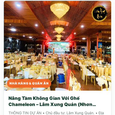
NHÀ HÀNG & QUÁN ĂN
Nâng Tầm Không Gian Với Ghế
Chameleon – Lâm Xung Quán (Nhơn
Trạch, Đồng Nai)
THÔNG TIN DỰ ÁN • Chủ đầu tư: Lâm Xung Quán. • Địa