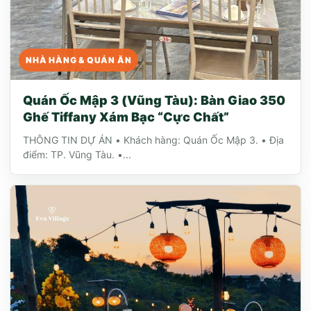
NHÀ HÀNG & QUÁN ĂN
Quán Ốc Mập 3 (Vũng Tàu): Bàn Giao 350
Ghế Tiffany Xám Bạc “Cực Chất”
THÔNG TIN DỰ ÁN • Khách hàng: Quán Ốc Mập 3. • Địa
điểm: TP. Vũng Tàu. •...