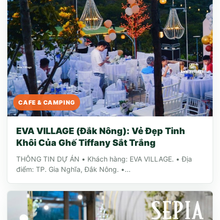
CAFE & CAMPING
EVA VILLAGE (Đắk Nông): Vẻ Đẹp Tinh
Khôi Của Ghế Tiffany Sắt Trắng
THÔNG TIN DỰ ÁN • Khách hàng: EVA VILLAGE. • Địa
điểm: TP. Gia Nghĩa, Đắk Nông. •...