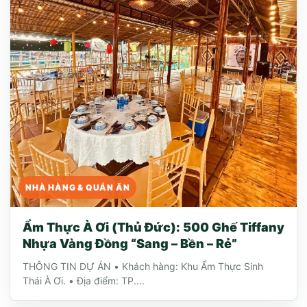
NHÀ HÀNG & QUÁN ĂN
Ẩm Thực À Ơi (Thủ Đức): 500 Ghế Tiffany
Nhựa Vàng Đồng “Sang – Bền – Rẻ”
THÔNG TIN DỰ ÁN • Khách hàng: Khu Ẩm Thực Sinh
Thái À Ơi. • Địa điểm: TP....