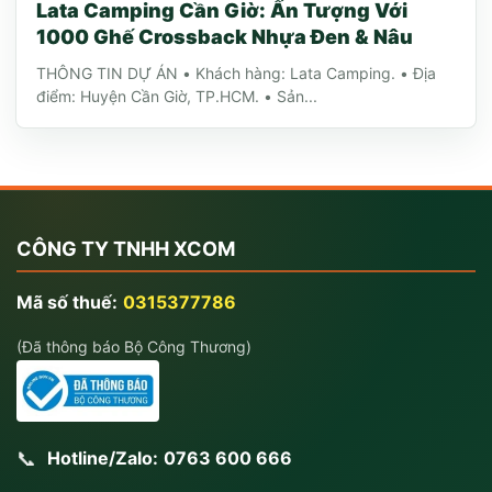
Lata Camping Cần Giờ: Ấn Tượng Với
1000 Ghế Crossback Nhựa Đen & Nâu
THÔNG TIN DỰ ÁN • Khách hàng: Lata Camping. • Địa
điểm: Huyện Cần Giờ, TP.HCM. • Sản...
CÔNG TY TNHH XCOM
Mã số thuế:
0315377786
(Đã thông báo Bộ Công Thương)
📞
Hotline/Zalo:
0763 600 666