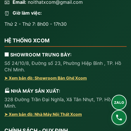
📧
Email:
noithatxcom@gmail.com
Giờ làm việc:
⏰
Thứ 2 - Thứ 7: 8h00 - 17h30
HỆ THỐNG XCOM
🏢 SHOWROOM TRƯNG BÀY:
Số 24/10/8, Đường số 23, Phường Hiệp Bình , TP. Hồ
Chí Minh.
➤ Xem bản đồ: Showroom Bàn Ghế Xcom
🏭 NHÀ MÁY SẢN XUẤT:
328 Đường Trần Đại Nghĩa, Xã Tân Nhựt, TP. Hồ Chí
ZALO
Minh.
➤ Xem bản đồ: Nhà Máy Nội Thất Xcom
CHÍNH SÁCH - QUY ĐỊNH