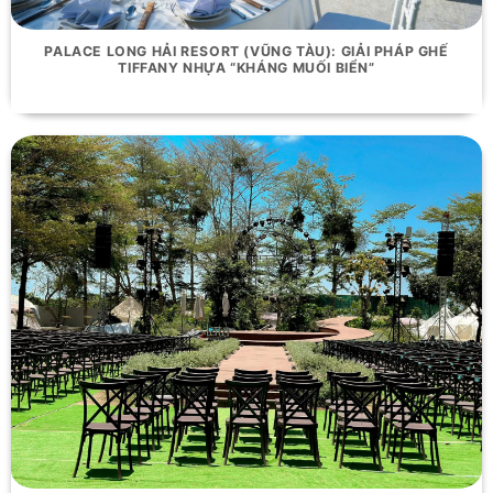
PALACE LONG HẢI RESORT (VŨNG TÀU): GIẢI PHÁP GHẾ
TIFFANY NHỰA “KHÁNG MUỐI BIỂN”