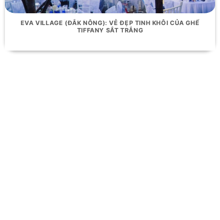
EVA VILLAGE (ĐẮK NÔNG): VẺ ĐẸP TINH KHÔI CỦA GHẾ
TIFFANY SẮT TRẮNG