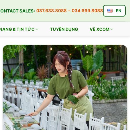
037.638.8088
-
034.669.8088
ONTACT SALES:
EN
NANG & TIN TỨC
TUYỂN DỤNG
VỀ XCOM