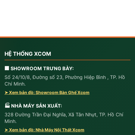
HỆ THỐNG XCOM
🏢 SHOWROOM TRƯNG BÀY:
Số 24/10/8, Đường số 23, Phường Hiệp Bình , TP. Hồ
Chí Minh.
➤ Xem bản đồ: Showroom Bàn Ghế Xcom
🏭 NHÀ MÁY SẢN XUẤT:
328 Đường Trần Đại Nghĩa, Xã Tân Nhựt, TP. Hồ Chí
Minh.
➤ Xem bản đồ: Nhà Máy Nội Thất Xcom