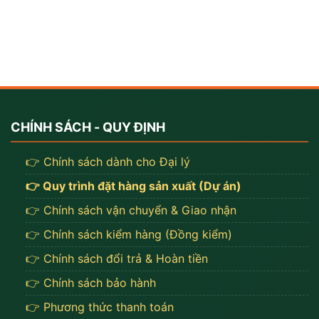
CHÍNH SÁCH - QUY ĐỊNH
👉 Chính sách dành cho Đại lý
👉 Quy trình đặt hàng sản xuất (Dự án)
👉 Chính sách vận chuyển & Giao nhận
👉 Chính sách kiểm hàng (Đồng kiểm)
👉 Chính sách đổi trả & Hoàn tiền
👉 Chính sách bảo hành
👉 Phương thức thanh toán