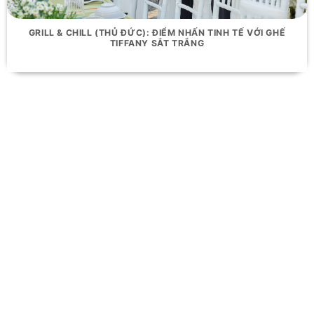
GRILL & CHILL (THỦ ĐỨC): ĐIỂM NHẤN TINH TẾ VỚI GHẾ
TIFFANY SẮT TRẮNG