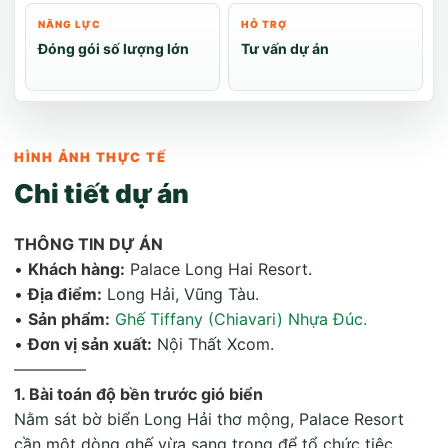
NĂNG LỰC
HỖ TRỢ
Đóng gói số lượng lớn
Tư vấn dự án
HÌNH ẢNH THỰC TẾ
Chi tiết dự án
THÔNG TIN DỰ ÁN
•
Khách hàng:
Palace Long Hai Resort.
•
Địa điểm:
Long Hải, Vũng Tàu.
•
Sản phẩm:
Ghế Tiffany (Chiavari) Nhựa Đúc.
•
Đơn vị sản xuất:
Nội Thất Xcom.
————–
1. Bài toán độ bền trước gió biển
Nằm sát bờ biển Long Hải thơ mộng, Palace Resort
cần một dòng ghế vừa sang trọng để tổ chức tiệc