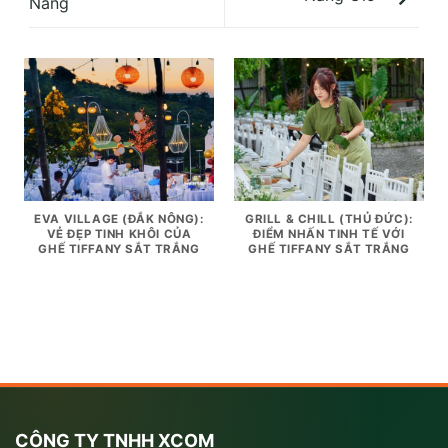
Nẵng
EVA VILLAGE (ĐẮK NÔNG):
GRILL & CHILL (THỦ ĐỨC):
VẺ ĐẸP TINH KHÔI CỦA
ĐIỂM NHẤN TINH TẾ VỚI
GHẾ TIFFANY SẮT TRẮNG
GHẾ TIFFANY SẮT TRẮNG
CÔNG TY TNHH XCOM