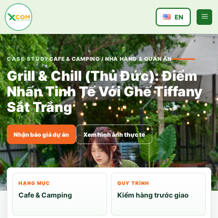
Bỏ
qua
EN
nội
dung
CASE STUDY
CAFE & CAMPING / NHÀ HÀNG & QUÁN ĂN
Grill & Chill (Thủ Đức): Điểm
Nhấn Tinh Tế Với Ghế Tiffany
Sắt Trắng
Nhận báo giá dự án
Xem hình ảnh thực tế
HẠNG MỤC
QUY TRÌNH
Cafe & Camping
Kiểm hàng trước giao