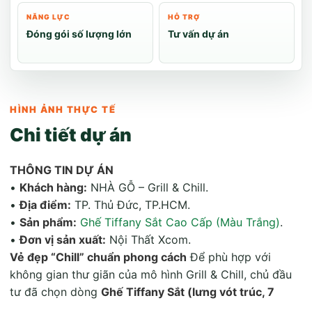
NĂNG LỰC
HỖ TRỢ
Đóng gói số lượng lớn
Tư vấn dự án
HÌNH ẢNH THỰC TẾ
Chi tiết dự án
THÔNG TIN DỰ ÁN
•
Khách hàng:
NHÀ GỖ – Grill & Chill.
•
Địa điểm:
TP. Thủ Đức, TP.HCM.
•
Sản phẩm:
Ghế Tiffany Sắt Cao Cấp (Màu Trắng)
.
•
Đơn vị sản xuất:
Nội Thất Xcom.
Vẻ đẹp “Chill” chuẩn phong cách
Để phù hợp với
không gian thư giãn của mô hình Grill & Chill, chủ đầu
tư đã chọn dòng
Ghế Tiffany Sắt (lưng vót trúc, 7