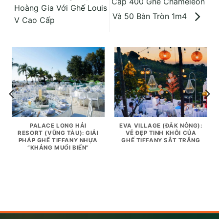
Cấp 400 Ghế Chameleon
Hoàng Gia Với Ghế Louis
Và 50 Bàn Tròn 1m4
V Cao Cấp
PALACE LONG HẢI
EVA VILLAGE (ĐẮK NÔNG):
RESORT (VŨNG TÀU): GIẢI
VẺ ĐẸP TINH KHÔI CỦA
PHÁP GHẾ TIFFANY NHỰA
GHẾ TIFFANY SẮT TRẮNG
“KHÁNG MUỐI BIỂN”