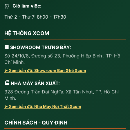
Giờ làm việc:
⏰
Thứ 2 - Thứ 7: 8h00 - 17h30
HỆ THỐNG XCOM
🏢 SHOWROOM TRƯNG BÀY:
Số 24/10/8, Đường số 23, Phường Hiệp Bình , TP. Hồ
Chí Minh.
➤ Xem bản đồ: Showroom Bàn Ghế Xcom
🏭 NHÀ MÁY SẢN XUẤT:
328 Đường Trần Đại Nghĩa, Xã Tân Nhựt, TP. Hồ Chí
Minh.
➤ Xem bản đồ: Nhà Máy Nội Thất Xcom
CHÍNH SÁCH - QUY ĐỊNH