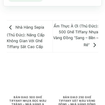
Ẩm Thực À Ơi (Thủ Đức):
Nhà Hàng Sepia
500 Ghế Tiffany Nhựa
(Thủ Đức): Nâng Cấp
Vàng Đồng “Sang – Bền –
Không Gian Với Ghế
Rẻ”
Tiffany Sắt Cao Cấp
BÀN GIAO 500 GHẾ
BÀN GIAO 250 GHẾ
TIFFANY NHỰA ĐÚC MÀU
TIFFANY SẮT MÀU VÀNG
TRẮNG – NHÀ HÀNG &
ĐỒNG – NHÀ HÀNG ĐÔNG