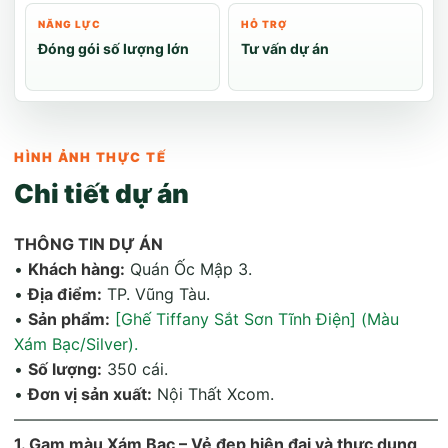
NĂNG LỰC
HỖ TRỢ
Đóng gói số lượng lớn
Tư vấn dự án
HÌNH ẢNH THỰC TẾ
Chi tiết dự án
THÔNG TIN DỰ ÁN
•
Khách hàng:
Quán Ốc Mập 3.
•
Địa điểm:
TP. Vũng Tàu.
•
Sản phẩm:
[Ghế Tiffany Sắt Sơn Tĩnh Điện] (Màu
Xám Bạc/Silver).
•
Số lượng:
350 cái.
•
Đơn vị sản xuất:
Nội Thất Xcom.
——————————————————————————–
1. Gam màu Xám Bạc – Vẻ đẹp hiện đại và thực dụng