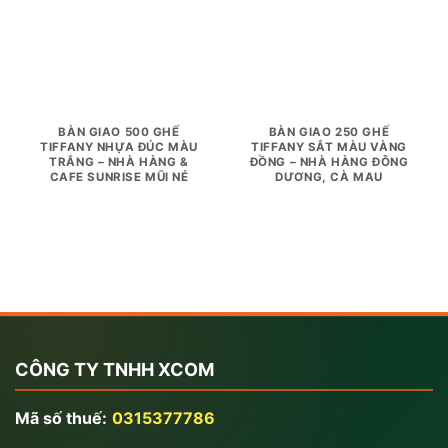
BÀN GIAO 500 GHẾ
BÀN GIAO 250 GHẾ
TIFFANY NHỰA ĐÚC MÀU
TIFFANY SẮT MÀU VÀNG
TRẮNG – NHÀ HÀNG &
ĐỒNG – NHÀ HÀNG ĐÔNG
CAFE SUNRISE MŨI NÉ
DƯƠNG, CÀ MAU
CÔNG TY TNHH XCOM
Mã số thuế:
0315377786