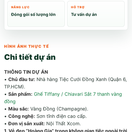
NĂNG LỰC
HỖ TRỢ
Đóng gói số lượng lớn
Tư vấn dự án
HÌNH ẢNH THỰC TẾ
Chi tiết dự án
THÔNG TIN DỰ ÁN
•
Chủ đầu tư:
Nhà hàng Tiệc Cưới Đồng Xanh (Quận 6,
TP.HCM).
•
Sản phẩm:
Ghế Tiffany / Chiavari Sắt 7 thanh vàng
đồng
•
Màu sắc:
Vàng Đồng (Champagne).
•
Công nghệ:
Sơn tĩnh điện cao cấp.
•
Đơn vị sản xuất:
Nội Thất Xcom.
1. Vẻ đẹp “Hoàng Gia” trong không gian tiệc ngoài trời