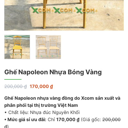
Ghế Napoleon Nhựa Bóng Vàng
Giá
Giá
200,000
₫
170,000
₫
gốc
hiện
là:
tại
Ghế Napoleon nhựa vàng đồng do Xcom sản xuất và
200,000 ₫.
là:
170,000 ₫.
phân phối tại thị trường Việt Nam
• Chất liệu: Nhựa đúc Nguyên Khối
• Mức giá sỉ ưu đãi:
Chỉ
170,000 ₫
(Giá gốc:
200,000
₫
)