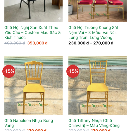
Ghế Hội Nghị Sản Xuất Theo
Ghế Hội Trường Khung Sắt
Yêu Cầu – Custom Màu Sắc &
Nệm Vải – 3 Mẫu: Vai Núi,
Kích Thước
Lưng Tròn, Lưng Vuông
Giá
Giá
Khoảng
400,000
₫
350,000
₫
230,000
₫
–
270,000
₫
gốc
hiện
giá:
là:
tại
từ
400,000 ₫.
là:
230,000
350,000 ₫.
đến
270,000 
-15%
-15%
Ghế Napoleon Nhựa Bóng
Ghế Tiffany Nhựa (Ghế
Vàng
Chiavari) – Màu Vàng Đồng
Giá
Giá
Giá
Giá
200,000
₫
170,000
₫
200,000
₫
170,000
₫