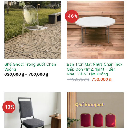
-46%
Ghế Ghost Trong Suốt Chân
Bàn Tròn Mặt Nhựa Chân Inox
Vuông
Gấp Gọn (1m2, 1m4) – Bền
Nhẹ, Giá Sỉ Tận Xưởng
Khoảng
630,000
₫
–
700,000
₫
giá:
Giá
Giá
1,400,000
₫
750,000
₫
từ
gốc
hiện
630,000 ₫
là:
tại
đến
1,400,000 ₫.
là:
700,000 ₫
750,000 
-13%