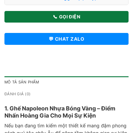
📞 GỌI ĐIỆN
💬 CHAT ZALO
MÔ TẢ SẢN PHẨM
ĐÁNH GIÁ (0)
1. Ghế Napoleon Nhựa Bóng Vàng – Điểm
Nhấn Hoàng Gia Cho Mọi Sự Kiện
Nếu bạn đang tìm kiếm một thiết kế mang đậm phong
cách quý tộc châu Âu để nâng tầm không gian sự kiện,