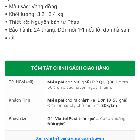
• Màu sắc: Vàng đồng
• Khối lượng: 3.2- 3.4 kg
• Thiết kế: Nguyên bản từ Pháp
• Bảo hành: 24 tháng. Đổi mới 1-1 nếu lỗi do nhà sản
xuất.
TÓM TẮT CHÍNH SÁCH GIAO HÀNG
TP. HCM (cũ)
Hỗ trợ
Miễn phí
đơn >10 ghế (Trừ Q1, Q3).
50% ship các huyện ngoại thành.
Khách Tỉnh
Miễn phí
chở ra chành xe (Đơn 10-50 ghế).
Đơn lớn xe cty chở tận nơi:
20k/km
.
Khách Lẻ
Cước khoảng
Gửi
Viettel Post
toàn quốc.
60k/ghế
.
Xem chi tiết bảng giá & quận huyện