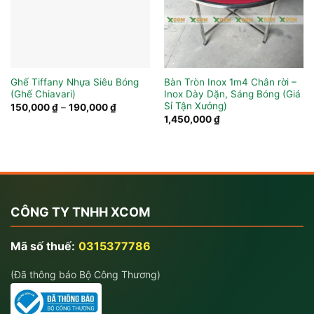
Ghế Tiffany Nhựa Siêu Bóng
Bàn Tròn Inox 1m4 Chân rời –
(Ghế Chiavari)
Inox Dày Dặn, Sáng Bóng (Giá
Sỉ Tận Xưởng)
Khoảng
150,000
₫
–
190,000
₫
giá:
1,450,000
₫
từ
150,000 ₫
đến
190,000 ₫
CÔNG TY TNHH XCOM
Mã số thuế:
0315377786
(Đã thông báo Bộ Công Thương)