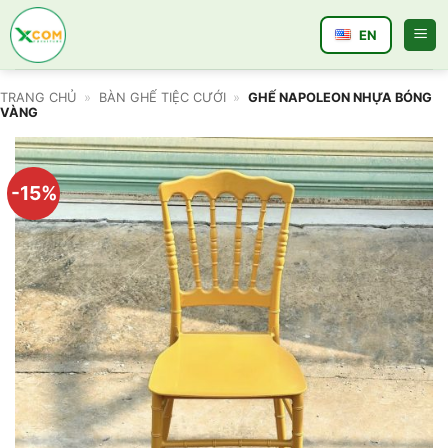
Bỏ
qua
EN
nội
dung
TRANG CHỦ
»
BÀN GHẾ TIỆC CƯỚI
»
GHẾ NAPOLEON NHỰA BÓNG
VÀNG
-15%