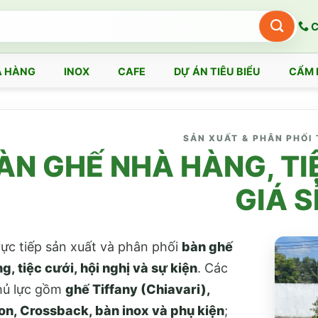
C
 HÀNG
INOX
CAFE
DỰ ÁN TIÊU BIỂU
CẨM 
SẢN XUẤT & PHÂN PHỐI 
ÀN GHẾ NHÀ HÀNG, TI
GIÁ S
ực tiếp sản xuất và phân phối
bàn ghế
g, tiệc cưới, hội nghị và sự kiện
. Các
hủ lực gồm
ghế Tiffany (Chiavari),
n, Crossback, bàn inox và phụ kiện
;