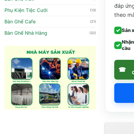
đáp ứng
Phụ Kiện Tiệc Cưới
(13)
theo mà
Bàn Ghế Cafe
(21)
✓
Sản x
Bàn Ghế Nhà Hàng
(32)
Nhận
✓
cầu
☎