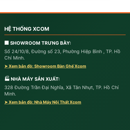
HỆ THỐNG XCOM
🏢 SHOWROOM TRƯNG BÀY:
Số 24/10/8, Đường số 23, Phường Hiệp Bình , TP. Hồ
Chí Minh.
➤ Xem bản đồ: Showroom Bàn Ghế Xcom
🏭 NHÀ MÁY SẢN XUẤT:
328 Đường Trần Đại Nghĩa, Xã Tân Nhựt, TP. Hồ Chí
Minh.
➤ Xem bản đồ: Nhà Máy Nội Thất Xcom