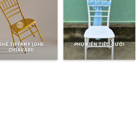
GHẾ TIFFANY (GHẾ
PHỤ KIỆN TIỆC CƯỚI
CHIAVARI)