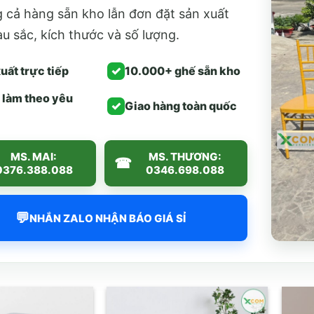
 cả hàng sẵn kho lẫn đơn đặt sản xuất
u sắc, kích thước và số lượng.
uất trực tiếp
✓
10.000+ ghế sẵn kho
 làm theo yêu
✓
Giao hàng toàn quốc
MS. MAI:
MS. THƯƠNG:
☎
0376.388.088
0346.698.088
💬
NHẮN ZALO NHẬN BÁO GIÁ SỈ