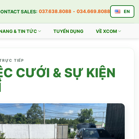
037.638.8088
-
034.669.8088
ONTACT SALES:
EN
NANG & TIN TỨC
TUYỂN DỤNG
VỀ XCOM
TRỰC TIẾP
ỆC CƯỚI & SỰ KIỆN
Ỉ