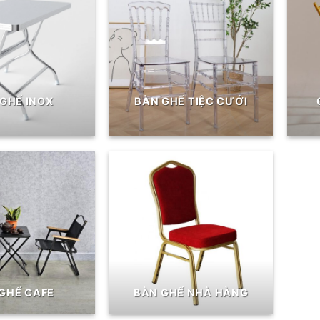
GHẾ INOX
BÀN GHẾ TIỆC CƯỚI
GHẾ CAFE
BÀN GHẾ NHÀ HÀNG