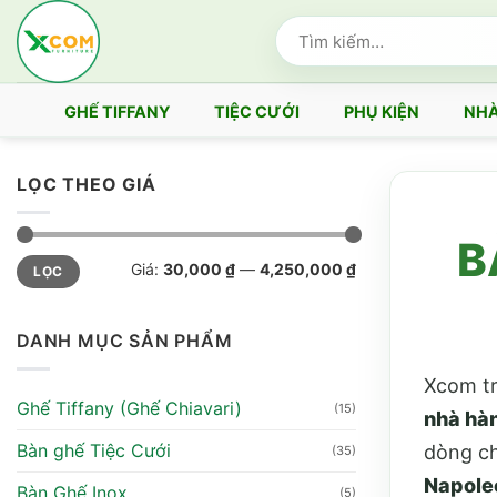
Bỏ
Tìm
qua
kiếm:
nội
dung
GHẾ TIFFANY
TIỆC CƯỚI
PHỤ KIỆN
NHÀ
LỌC THEO GIÁ
B
Giá
Giá
Giá:
30,000 ₫
—
4,250,000 ₫
LỌC
tối
tối
thiểu
đa
DANH MỤC SẢN PHẨM
Xcom tr
Ghế Tiffany (Ghế Chiavari)
(15)
nhà hàn
Bàn ghế Tiệc Cưới
dòng c
(35)
Napoleo
Bàn Ghế Inox
(5)